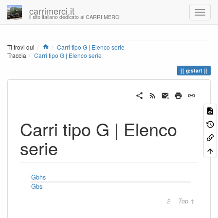
carrimerci.it
il sito italiano dedicato ai CARRI MERCI
Home
Ti trovi qui
Carri tipo G | Elenco serie
Traccia
Carri tipo G | Elenco serie
g:start
Carri tipo G | Elenco
serie
Gbhs
Gbs
2
Top ↑