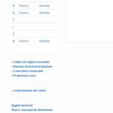
R
Elenco
Schede
S
Elenco
Schede
T
I
Z
U
Elenco
Schede
-
Codici di regime scambio
-
Nazioni di immatricolazione
-
Costruttori materiale
-
Proprietari carri
→
inserimento dei valori
Aggiornamenti
Testi e manuali di riferimento