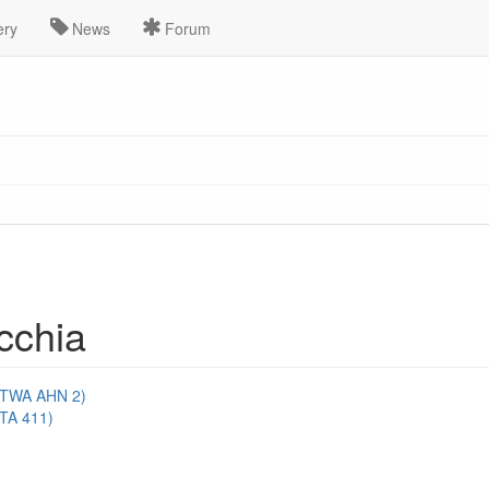
ery
News
Forum
cchia
 (TWA AHN 2)
(TA 411)