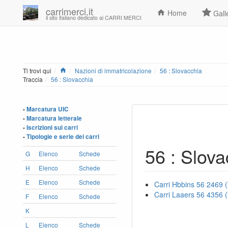
carrimerci.it
Home
Gall
il sito italiano dedicato ai CARRI MERCI
Home
Ti trovi qui
Nazioni di immatricolazione
56 : Slovacchia
Traccia
56 : Slovacchia
-
Marcatura UIC
-
Marcatura letterale
-
Iscrizioni sui carri
-
Tipologie e serie dei carri
56 : Slova
G
Elenco
Schede
H
Elenco
Schede
E
Elenco
Schede
Carri Hbbins 56 2469
Carri Laaers 56 4356 
F
Elenco
Schede
K
L
Elenco
Schede