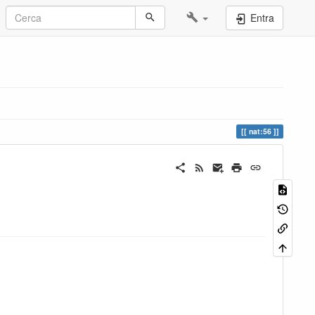
Entra
nat:56