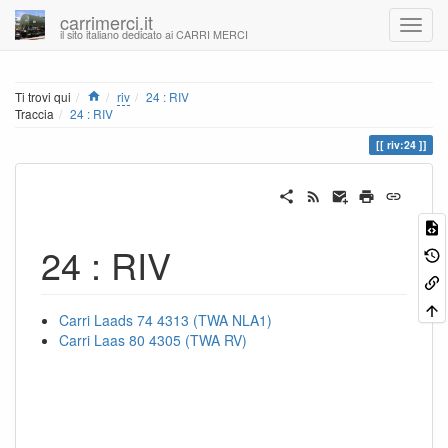
carrimerci.it
il sito italiano dedicato ai CARRI MERCI
Home
Ti trovi qui
riv
24 : RIV
Traccia
24 : RIV
riv:24
24 : RIV
Carri Laads 74 4313 (TWA NLA1)
Carri Laas 80 4305 (TWA RV)