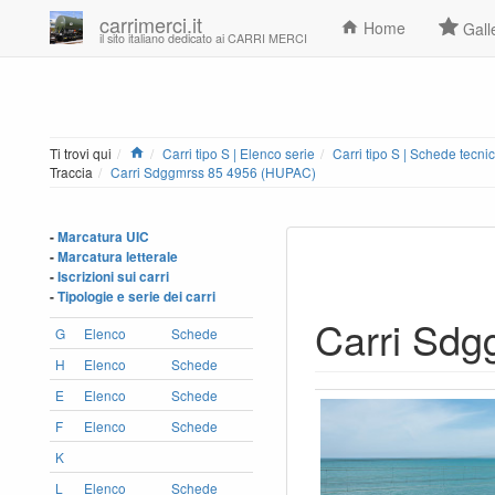
carrimerci.it
Home
Gall
il sito italiano dedicato ai CARRI MERCI
Home
Ti trovi qui
Carri tipo S | Elenco serie
Carri tipo S | Schede tecni
Traccia
Carri Sdggmrss 85 4956 (HUPAC)
-
Marcatura UIC
-
Marcatura letterale
-
Iscrizioni sui carri
-
Tipologie e serie dei carri
Carri Sd
G
Elenco
Schede
H
Elenco
Schede
E
Elenco
Schede
F
Elenco
Schede
K
L
Elenco
Schede