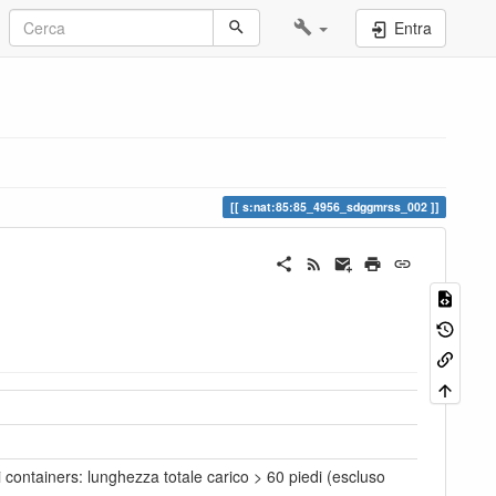
Entra
s:nat:85:85_4956_sdggmrss_002
i containers: lunghezza totale carico > 60 piedi (escluso