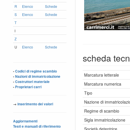
R
Elenco
Schede
S
Elenco
Schede
T
I
Z
U
Elenco
Schede
scheda tecn
-
Codici di regime scambio
Marcatura letterale
-
Nazioni di immatricolazione
-
Costruttori materiale
Marcatura numerica
-
Proprietari carri
Tipo
Nazione di immatricolaz
→
inserimento dei valori
Regime di scambio
Sigla immatricolazione
Aggiornamenti
Testi e manuali di riferimento
Società detentrice