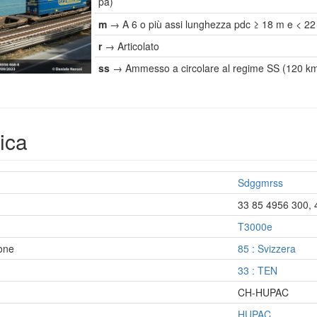
pa)
m
→ A 6 o più assi lunghezza pdc ≥ 18 m e < 2
r
→ Articolato
ss
→ Ammesso a circolare al regime SS (120 km
ica
Sdggmrss
33 85 4956 300, 
T3000e
ione
85 : Svizzera
33 : TEN
CH-HUPAC
HUPAC