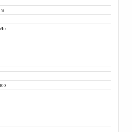
2 m
/h)
400