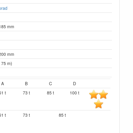
prad
.185 mm
.200 mm
 75 m)
A
B
C
D
61 t
73 t
85 t
100 t
61 t
73 t
85 t