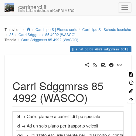
carrimerci.it
il sito italiano dedicato ai CARRI MERCI
Home
Ti trovi qui
Carri tipo S | Elenco serie
Carri tipo S | Schede tecniche
85
Carri Sdggmrss 85 4992 (WASCO)
Traccia
Carri Sdggmrss 85 4992 (WASCO)
s:nat:85:85_4992_sdggmrss_001
Carri Sdggmrss 85
4992 (WASCO)
S
→ Carro pianale a carrelli di tipo speciale
d
→ Ad un solo piano per trasporto veicoli
gg
→ Utilizzato esclusivamente per il trasporto di containers: 