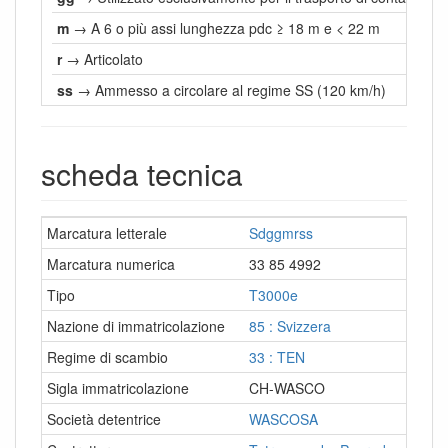
m
→ A 6 o più assi lunghezza pdc ≥ 18 m e < 22 m
r
→ Articolato
ss
→ Ammesso a circolare al regime SS (120 km/h)
scheda tecnica
Marcatura letterale
Sdggmrss
Marcatura numerica
33 85 4992
Tipo
T3000e
Nazione di immatricolazione
85 : Svizzera
Regime di scambio
33 : TEN
Sigla immatricolazione
CH-WASCO
Società detentrice
WASCOSA