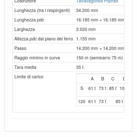
Costruttore
Tatravagonka Poprad
Lunghezza (tra i respingenti)
34.200 mm
Lunghezza
pdc
16.185 mm + 16.185 mm
Larghezza
3.020 mm
Altezza
pdc
dal piano del ferro
1.155 mm
Passo
14.200 mm + 14.200 mm
Raggio minimo in curva
150 m (semicarro 75 m)
Tara media
35 t
Limite di carico
A
B
C
D
S
61 t
73 t
85 t
100 t
120
61 t
73 t
85 t