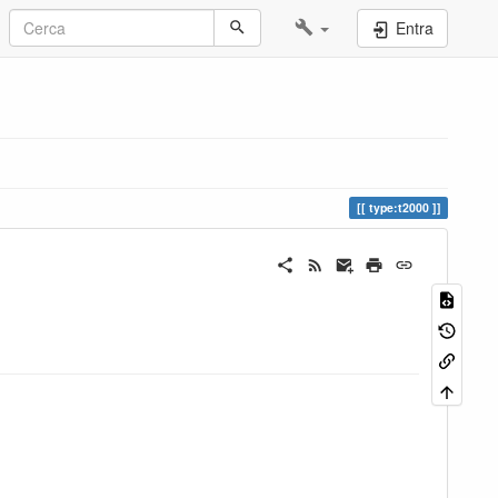
Entra
type:t2000