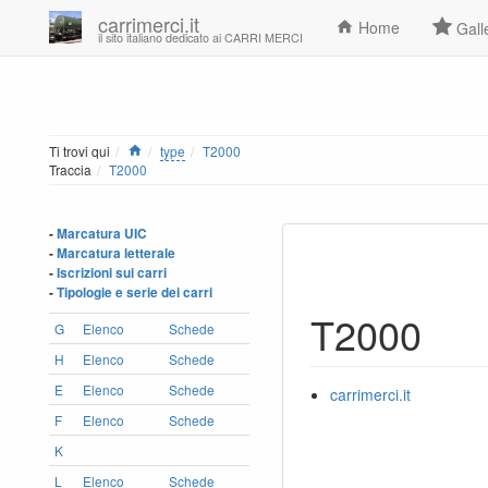
carrimerci.it
Home
Gall
il sito italiano dedicato ai CARRI MERCI
Home
Ti trovi qui
type
T2000
Traccia
T2000
-
Marcatura UIC
-
Marcatura letterale
-
Iscrizioni sui carri
-
Tipologie e serie dei carri
T2000
G
Elenco
Schede
H
Elenco
Schede
E
Elenco
Schede
carrimerci.it
F
Elenco
Schede
K
L
Elenco
Schede