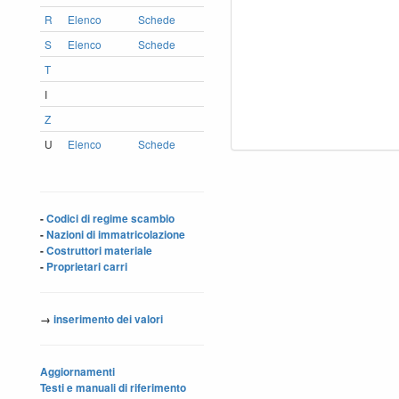
R
Elenco
Schede
S
Elenco
Schede
T
I
Z
U
Elenco
Schede
-
Codici di regime scambio
-
Nazioni di immatricolazione
-
Costruttori materiale
-
Proprietari carri
→
inserimento dei valori
Aggiornamenti
Testi e manuali di riferimento